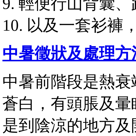
9. 輕便行山背囊
10. 以及一套衫
中暑徵狀及處理方
中暑前階段是熱衰
蒼白，有頭脹及暈
是到陰涼的地方及