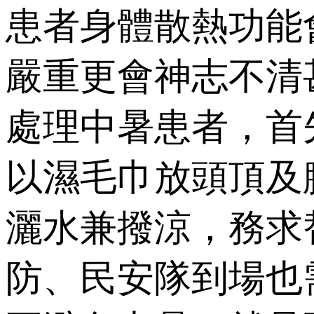
患者身體散熱功能
嚴重更會神志不清
處理中暑患者，首
以濕毛巾放頭頂及
灑水兼撥涼，務求
防、民安隊到場也