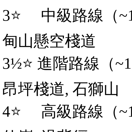
3⭐ 中級路線（~
甸山懸空棧道
3½⭐ 進階路線（~
昂坪棧道, 石獅山
4⭐ 高級路線（~