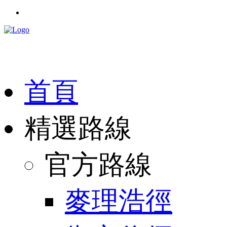
首頁
精選路線
官方路線
麥理浩徑