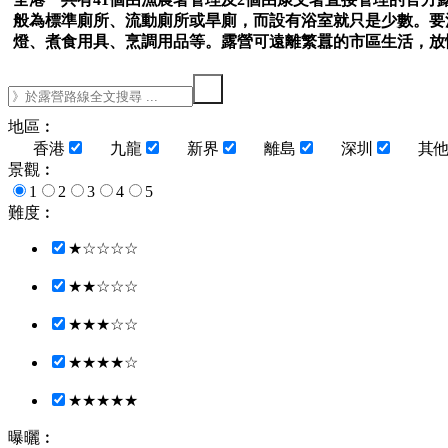
般為標準廁所、流動廁所或旱廁，而設有浴室就只是少數。要
燈、煮食用具、烹調用品等。露營可遠離繁囂的市區生活，放
地區︰
香港
九龍
新界
離島
深圳
其
景觀︰
1
2
3
4
5
難度︰
★☆☆☆☆
★★☆☆☆
★★★☆☆
★★★★☆
★★★★★
曝曬︰