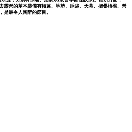
去露營的基本裝備有帳篷、地墊、睡袋、天幕、摺疊枱櫈、營
，是最令人陶醉的節目。