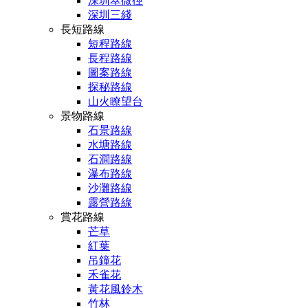
深圳翠微徑
深圳三綫
長短路線
短程路線
長程路線
圖案路線
探秘路線
山火瞭望台
景物路線
石景路線
水塘路線
石澗路線
瀑布路線
沙灘路線
露營路線
賞花路線
芒草
紅葉
吊鐘花
禾雀花
黃花風鈴木
竹林