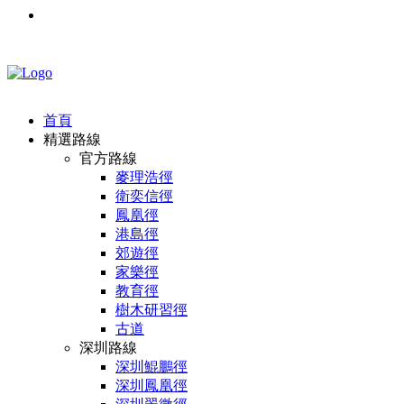
首頁
精選路線
官方路線
麥理浩徑
衛奕信徑
鳳凰徑
港島徑
郊遊徑
家樂徑
教育徑
樹木研習徑
古道
深圳路線
深圳鯤鵬徑
深圳鳳凰徑