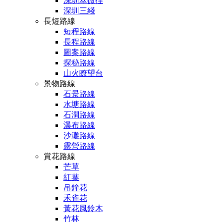
深圳翠微徑
深圳三綫
長短路線
短程路線
長程路線
圖案路線
探秘路線
山火瞭望台
景物路線
石景路線
水塘路線
石澗路線
瀑布路線
沙灘路線
露營路線
賞花路線
芒草
紅葉
吊鐘花
禾雀花
黃花風鈴木
竹林