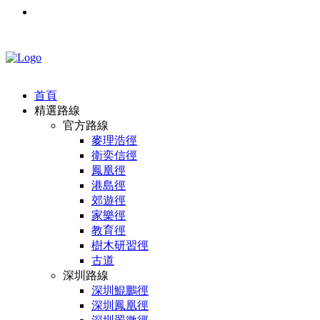
首頁
精選路線
官方路線
麥理浩徑
衛奕信徑
鳳凰徑
港島徑
郊遊徑
家樂徑
教育徑
樹木研習徑
古道
深圳路線
深圳鯤鵬徑
深圳鳳凰徑