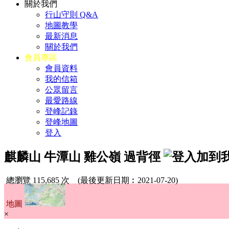
關於我們
行山守則 Q&A
地圖教學
最新消息
關於我們
會員專區
會員資料
我的信箱
公眾留言
最愛路線
登峰記錄
登峰地圖
登入
麒麟山 牛潭山 雞公嶺 過背徑
總瀏覽 115,685 次
(最後更新日期︰2021-07-20)
地圖
×