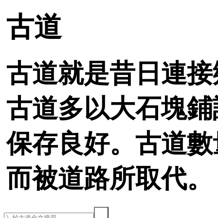
古道
古道就是昔日連接
古道多以大石塊鋪
保存良好。古道數
而被道路所取代。