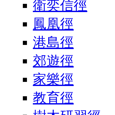
衛奕信徑
鳳凰徑
港島徑
郊遊徑
家樂徑
教育徑