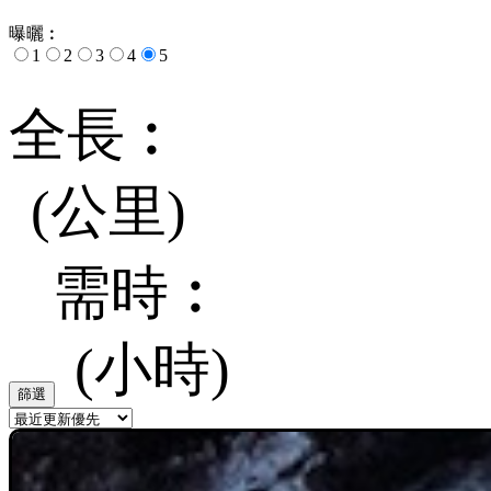
曝曬︰
1
2
3
4
5
全長︰
(公里)
需時︰
(小時)
篩選