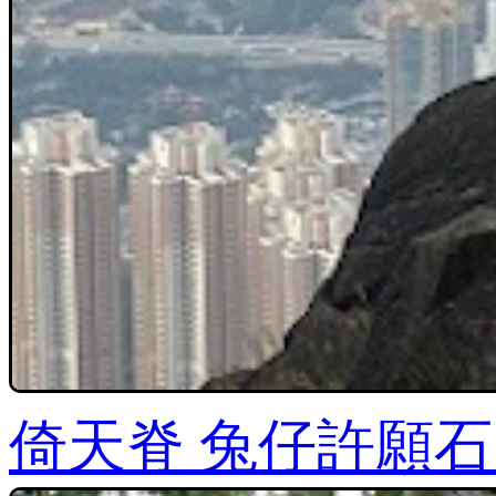
倚天脊 兔仔許願