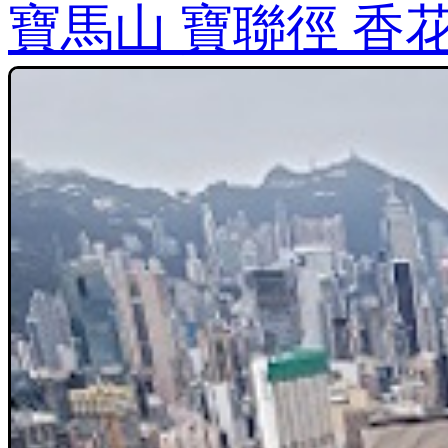
寶馬山 寶聯徑 香