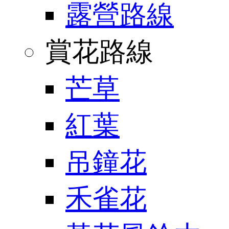
露營路線
賞花路線
芒草
紅葉
吊鐘花
禾雀花