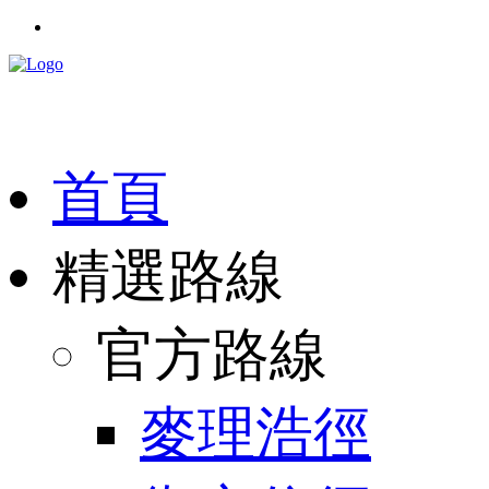
首頁
精選路線
官方路線
麥理浩徑