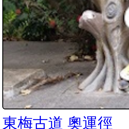
東梅古道 奧運徑