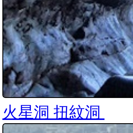
火星洞 扭紋洞